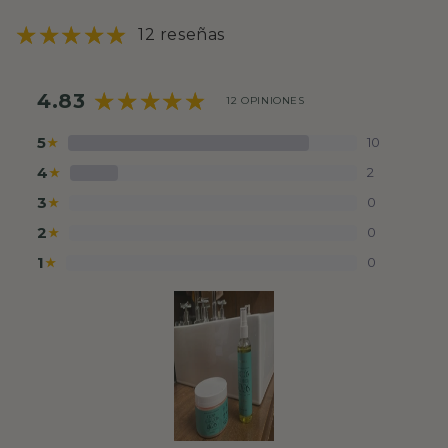
12 reseñas
4.83
12 OPINIONES
5
10
★
4
2
★
3
0
★
2
0
★
1
0
★