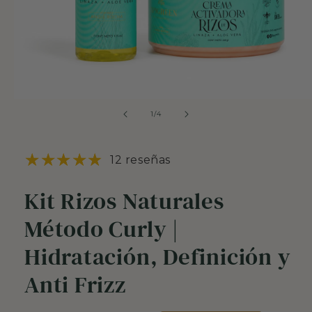
Abrir
elemento
de
1
/
4
multimedia
1
en
una
12 reseñas
ventana
modal
Kit Rizos Naturales
Método Curly |
Hidratación, Definición y
Anti Frizz