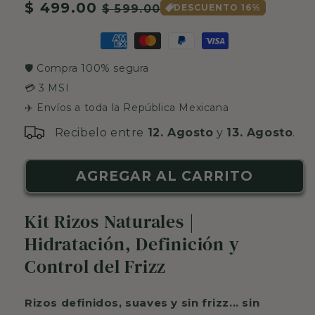
Precio
$ 499.00
Precio
$ 599.00
DESCUENTO 16%
habitual
de
oferta
🛡️ Compra 100% segura
💳 3 MSI
✈️ Envíos a toda la República Mexicana
Recibelo entre
12. Agosto
y
13. Agosto
.
AGREGAR AL CARRITO
Kit Rizos Naturales |
Hidratación, Definición y
Control del Frizz
Rizos definidos, suaves y sin frizz... sin