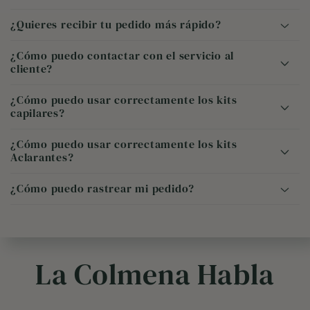
¿Quieres recibir tu pedido más rápido?
¿Cómo puedo contactar con el servicio al
cliente?
¿Cómo puedo usar correctamente los kits
capilares?
¿Cómo puedo usar correctamente los kits
Aclarantes?
¿Cómo puedo rastrear mi pedido?
Correo
Correo
electrónico
somos.la.colmena@apigreen.com
electrónico
somos.la.colmena@apigreen.com
Kueski Pay
Teléfono
Revisar las instrucciones
Teléfono
Aplazo
La Colmena Habla
Revisar las instrucciones
Seguir las recomendaciones