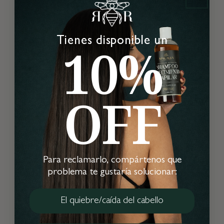
Tienes disponible un
2025-10-21
10%
Mayra
Es un buen producto, lo seguiré usando
OFF
2025-09-02
Audrey
Para reclamarlo, compártenos que
Me encanta como me deja el pelo, suave,
problema te gustaría solucionar:
con cuerpo y cero duro.
El quiebre/caída del cabello
◄
1
►