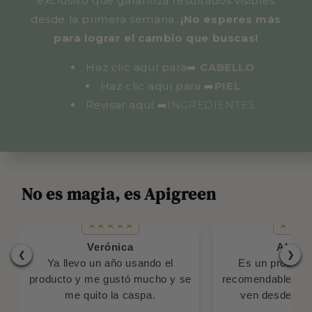
exclusivo que garantiza resultados visibles
desde la primera semana.
¡No esperes más
para lograr el cambio que buscas!
Haz clic aquí para➡️
CABELLO
Haz clic aquí para
➡️
PIEL
Revisar aquí
➡️
INGREDIENTES
No es magia, es Apigreen
Verónica
Alejan
❮
❯
Ya llevo un año usando el
Es un product
producto y me gustó mucho y se
recomendable, los
me quito la caspa.
ven desde el p