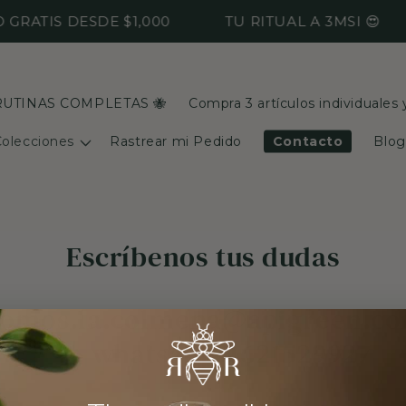
 GRATIS DESDE $1,000
TU RITUAL A 3MSI 😍
RUTINAS COMPLETAS 🐝
Compra 3 artículos individuales
olecciones
Rastrear mi Pedido
Contacto
Blog
Escríbenos tus dudas
somos.la.colmena@apigreen.c
whatsapp 4621529927