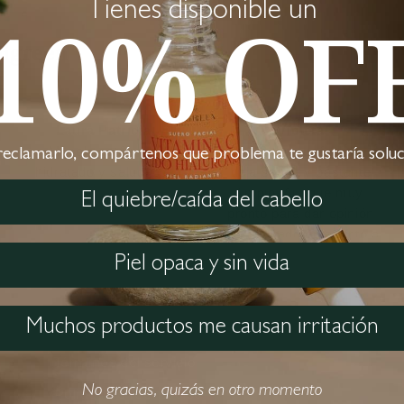
Tienes disponible un
10% OF
pigreen
Laura Patricia
Violeta
Mi pelo está muy
Llevó 3 días usándolo, lo
reclamarlo, compártenos que problema te gustaría soluc
hidratado y saludable
deja suave y bastante
limpio. Aunque muy
El quiebre/caída del cabello
pronto para dar opinión
de resultado en cuanto a
crecimiento.
Piel opaca y sin vida
Muchos productos me causan irritación
Búsqueda
Términos del servicio
No gracias, quizás en otro momento
Política de reembolso