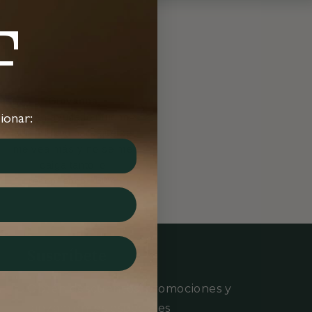
F
Giovanna
Iris
❯
Me ah ayudado mucho
Excelente producto, con
ionar:
con mi pelo para que se
dos "pumps" es más que
me vea más y no se me
suficiente para
caiga tanto lo
protegerme del mal olor
recomiendo 100%
todo el día, lo
recomiendo
Suscríbete
Obtén descuentos, promociones y
lanzamientos especiales