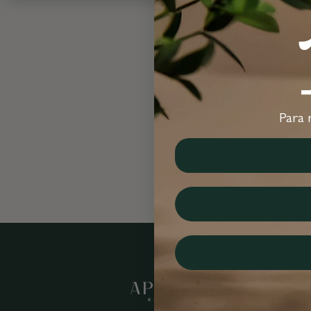
No es magia, es A
Alejandra
❮
Es un producto
Para 
altamente recomendable,
los beneficios se ven
desde el primer uso.