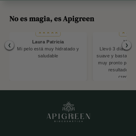
No es magia, es Apigreen
Laura Patricia
Viole
❮
❯
Mi pelo está muy hidratado y
Llevó 3 días usán
saludable
suave y bastante 
muy pronto para d
resultado en
crecimie