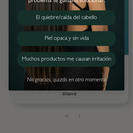
problema te gustaría solucionar:
electrónico
somos.la.colmena@apigreen.com
RUTINA ACLARANTE,
Teléfono
El quiebre/caída del cabello
Piel opaca y sin vida
Correo
electrónico
somos.la.colmena@apigreen.com
Muchos productos me causan irritación
Teléfono
Correo
★★★★★
electrónico
somos.la.colmena@apigreen.com
Autoestima restaurada
Teléfono
No gracias, quizás en otro momento
Diana
de
1
/
3