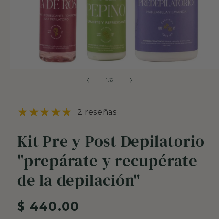
Abrir
elemento
de
1
/
6
multimedia
1
en
una
2 reseñas
ventana
modal
Kit Pre y Post Depilatorio
"prepárate y recupérate
de la depilación"
Precio
$ 440.00