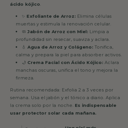
ácido kójico
.
✨
Exfoliante de Arroz:
Elimina células
muertas y estimula la renovación celular.
🧼
Jabón de Arroz con Miel:
Limpia a
profundidad sin resecar, suaviza y aclara.
💧
Agua de Arroz y Colágeno:
Tonifica,
calma y prepara la piel para absorber activos.
🌙
Crema Facial con Ácido Kójico:
Aclara
manchas oscuras, unifica el tono y mejora la
firmeza.
Rutina recomendada: Exfolia 2 a 3 veces por
semana. Usa el jabón y el tónico a diario. Aplica
la crema solo por la noche.
Es indispensable
usar protector solar cada mañana.
Una piel más