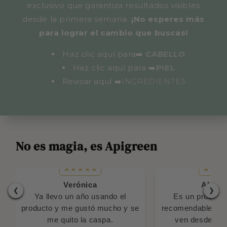
exclusivo que garantiza resultados visibles
desde la primera semana.
¡No esperes más
para lograr el cambio que buscas!
Haz clic aquí para➡️
CABELLO
Haz clic aquí para
➡️
PIEL
Revisar aquí
➡️
INGREDIENTES
No es magia, es Apigreen
Verónica
Alejan
❮
❯
Ya llevo un año usando el
Es un product
producto y me gustó mucho y se
recomendable, los
me quito la caspa.
ven desde el p