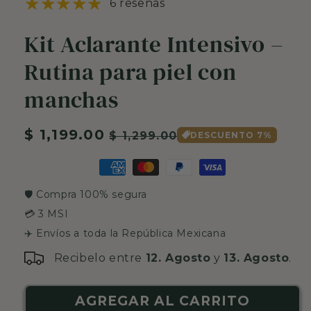
6 reseñas
Kit Aclarante Intensivo –
Rutina para piel con
manchas
Precio
$ 1,199.00
Precio
$ 1,299.00
DESCUENTO 7%
habitual
de
oferta
🛡️ Compra 100% segura
💳 3 MSI
✈️ Envíos a toda la República Mexicana
Recibelo entre
12. Agosto
y
13. Agosto
.
AGREGAR AL CARRITO