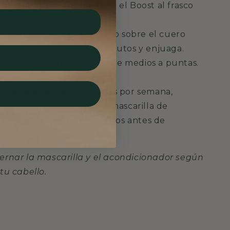
 el shampoo:
Agrega todo el Boost al frasco
 Apigreen y agita bien.
 cabello:
Aplica el shampoo sobre el cuero
húmedo, masajea 1 a 2 minutos y enjuaga.
Aplica el acondicionador de medios a puntas.
r unos minutos y enjuaga.
profundamente:
1 o 2 veces por semana,
el acondicionador por la mascarilla de
Déjala actuar 10 a 15 minutos antes de
ernar la mascarilla y el acondicionador según
tu cabello.