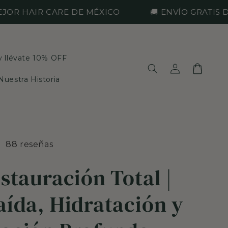
HAIR CARE DE MÉXICO
🚚 ENVÍO GRATIS DESDE
 y llévate 10% OFF
Iniciar
Carrito
sesión
Nuestra Historia
88 reseñas
estauración Total |
aída, Hidratación y