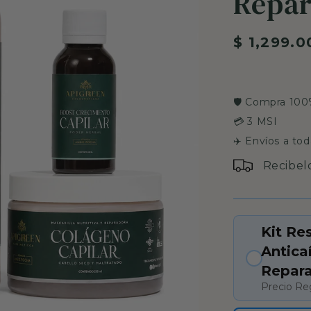
Repar
Precio
$ 1,299.0
habitual
🛡️ Compra 10
💳 3 MSI
✈️ Envíos a to
Recibel
Kit Re
Antica
Repara
Precio Re