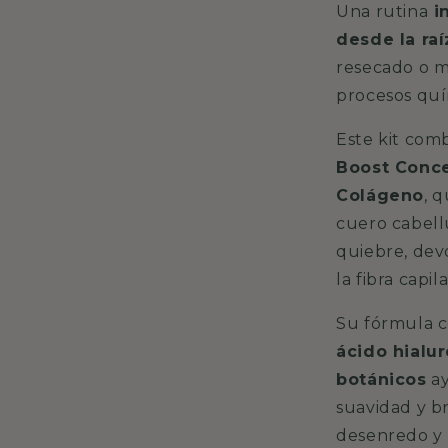
Una rutina
i
desde la raí
resecado o ma
procesos quí
Este kit com
Boost Conce
Colágeno
, 
cuero cabell
quiebre, devo
la fibra capila
Su fórmula 
ácido hialu
botánicos
ay
suavidad y br
desenredo y 