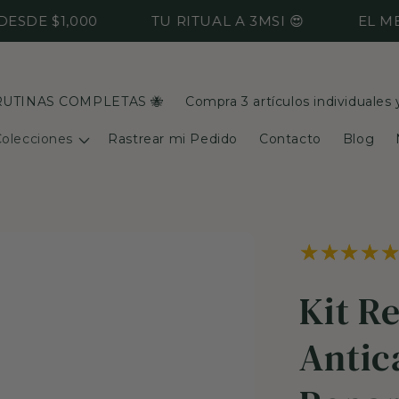
 $1,000
TU RITUAL A 3MSI 😍
EL MEJOR 
RUTINAS COMPLETAS 🐝
Compra 3 artículos individuales
olecciones
Rastrear mi Pedido
Contacto
Blog
Kit R
Antic