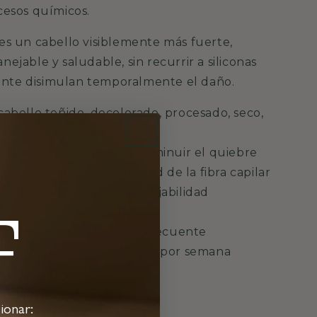
cesos químicos.
 es un cabello visiblemente más fuerte,
nejable y saludable, sin recurrir a siliconas
nte disimulan temporalmente el daño.
cabello teñido, decolorado, procesado, seco,
débil o con caída
esde la raíz y ayuda a disminuir el quiebre
viza y mejora la elasticidad de la fibra capilar
uperar el brillo y la manejabilidad
F
s, siliconas ni parabenos
 acondicionador de uso frecuente
 de colágeno de 1 a 2 veces por semana
so:
ionar: