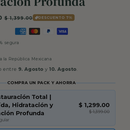
ación Profunda
0
Precio
$ 1,399.00
DESCUENTO 7%
de
oferta
0% segura
da la República Mexicana
o entre
9. Agosto
y
10. Agosto
.
COMPRA UN PACK Y AHORRA
stauración Total |
ída, Hidratación y
$ 1,299.00
$ 1,399.00
ción Profunda
gular