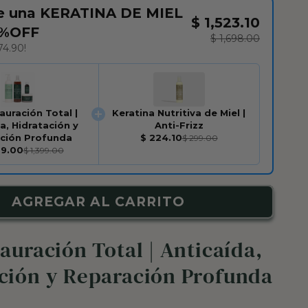
te una KERATINA DE MIEL
$ 1,523.10
0%OFF
$ 1,698.00
74.90!
auración Total |
Keratina Nutritiva de Miel |
a, Hidratación y
Anti-Frizz
ción Profunda
$ 224.10
$ 299.00
99.00
$ 1,399.00
AGREGAR AL CARRITO
tauración Total | Anticaída,
ción y Reparación Profunda