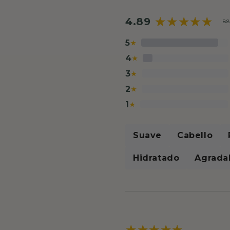
4.89
88
5
★
4
★
3
★
2
★
1
★
Suave
Cabello
Hidratado
Agrada