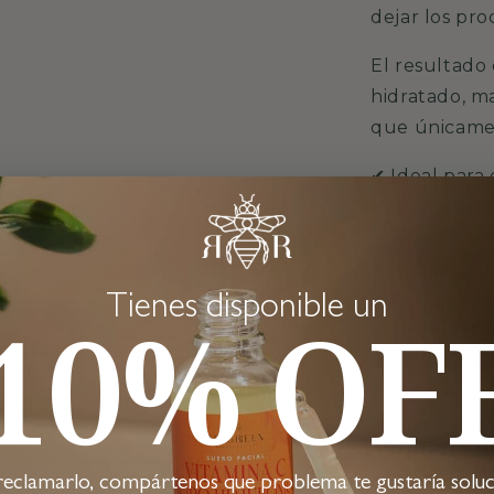
dejar los pro
El resultado
hidratado, ma
que únicame
✔ Ideal para 
quebradizo, 
✔ Fortalece d
✔ Hidrata, sua
✔ Ayuda a rec
Tienes disponible un
10% OF
✔ Sin sulfato
✔ Shampoo y
✔ Mascarilla
Modo de u
reclamarlo, compártenos que problema te gustaría soluc