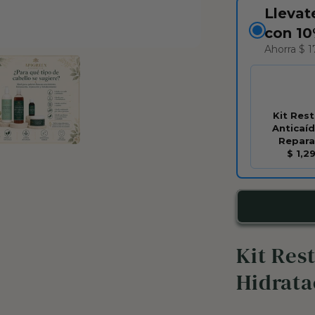
Lleva
con 1
Ahorra $ 1
Abrir
elemento
multimedia
2
en
una
Kit Rest
ventana
modal
Anticaíd
Repara
$ 1,2
Kit Res
Hidrata