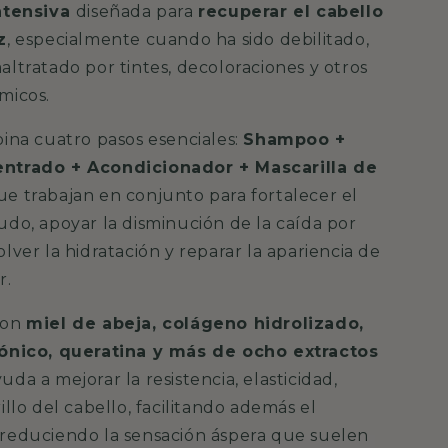
ntensiva
diseñada para
recuperar el cabello
z
, especialmente cuando ha sido debilitado,
ltratado por tintes, decoloraciones y otros
micos.
bina cuatro pasos esenciales:
Shampoo +
ntrado + Acondicionador + Mascarilla de
que trabajan en conjunto para fortalecer el
udo, apoyar la disminución de la caída por
lver la hidratación y reparar la apariencia de
r.
con
miel de abeja, colágeno hidrolizado,
rónico, queratina y más de ocho extractos
uda a mejorar la resistencia, elasticidad,
illo del cabello, facilitando además el
reduciendo la sensación áspera que suelen