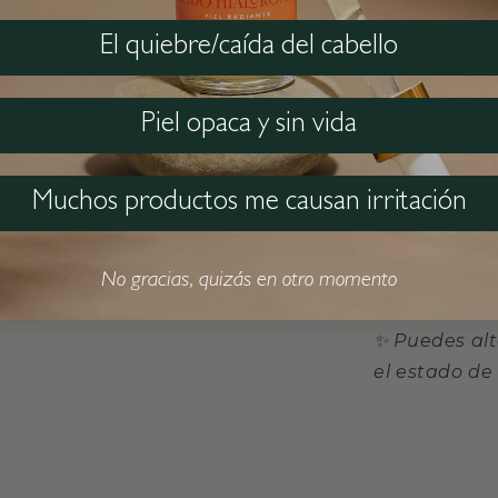
Prepara
de Shampoo
El quiebre/caída del cabello
Lava tu
cabelludo 
Piel opaca y sin vida
Hidrata:
Deja actua
Nutre 
Muchos productos me causan irritación
reemplaza 
colágeno. 
No gracias, quizás en otro momento
enjuagar.
✨ Puedes alt
el estado de 