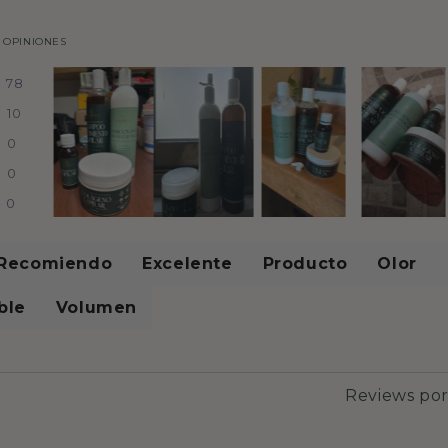
 OPINIONES
78
10
0
0
0
Recomiendo
Excelente
Producto
Olor
ble
Volumen
Reviews po