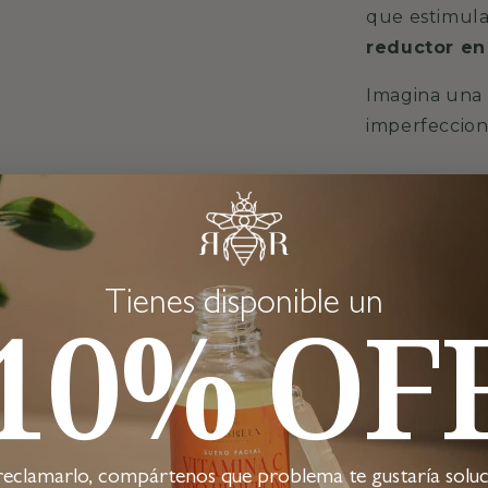
que estimula 
reductor en
Imagina una p
imperfeccion
Tienes disponible un
Beneficios
10% OF
Reducc
apariencia 
Efecto 
centella as
reclamarlo, compártenos que problema te gustaría soluc
Sensaci