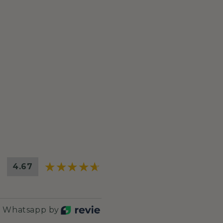
4.67
r Whatsapp by