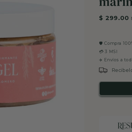
marin
Precio
$ 299.00
habitual
🛡️ Compra 10
💳 3 MSI
✈️ Envíos a to
Recibel