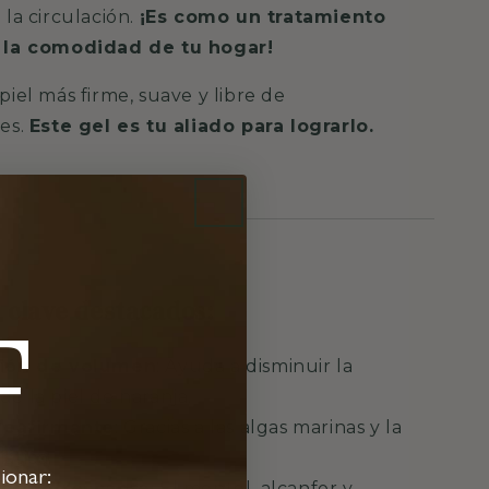
la circulación.
¡Es como un tratamiento
 la comodidad de tu hogar!
iel más firme, suave y libre de
es.
Este gel es tu aliado para lograrlo.
 clave destacados:
F
ión de volumen
: Ayuda a disminuir la
de la piel de naranja.
reafirmante
: Gracias a las algas marinas y la
iática.
ionar:
ón refrescante
: El mentol, alcanfor y