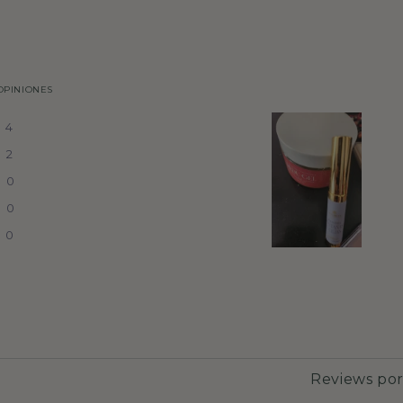
OPINIONES
4
2
0
0
0
Reviews po