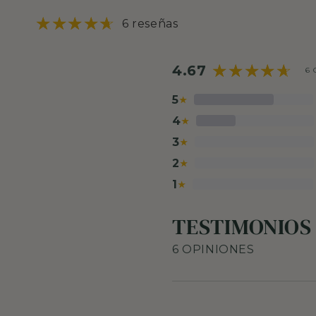
6 reseñas
4.67
6 
5
★
4
★
3
★
2
★
1
★
TESTIMONIOS
6 OPINIONES