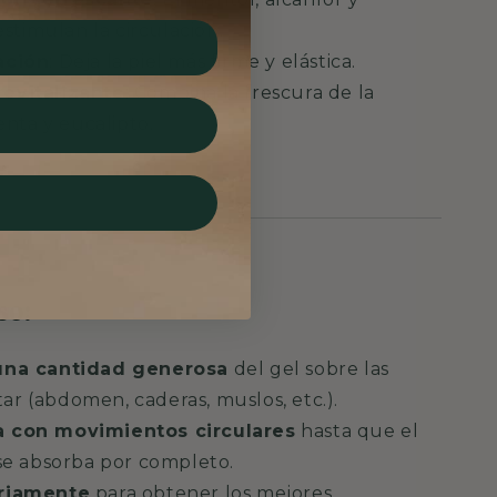
estimulan la circulación.
ación
: Deja la piel más firme y elástica.
evitalizante
: Combina la frescura de la
enta y eucalipto.
so:
una cantidad generosa
del gel sobre las
tar (abdomen, caderas, muslos, etc.).
 con movimientos circulares
hasta que el
e absorba por completo.
ariamente
para obtener los mejores