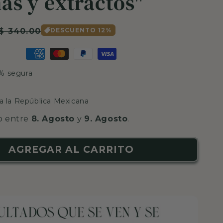
as y extractos"
Precio
$ 340.00
DESCUENTO 12%
de
oferta
0% segura
da la República Mexicana
o entre
8. Agosto
y
9. Agosto
.
AGREGAR AL CARRITO