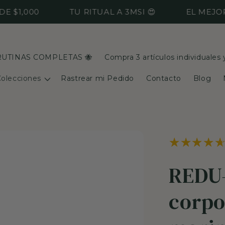
000
TU RITUAL A 3MSI 😍
EL MEJOR HAI
RUTINAS COMPLETAS 🐝
Compra 3 artículos individuales
olecciones
Rastrear mi Pedido
Contacto
Blog
REDU-
corpo