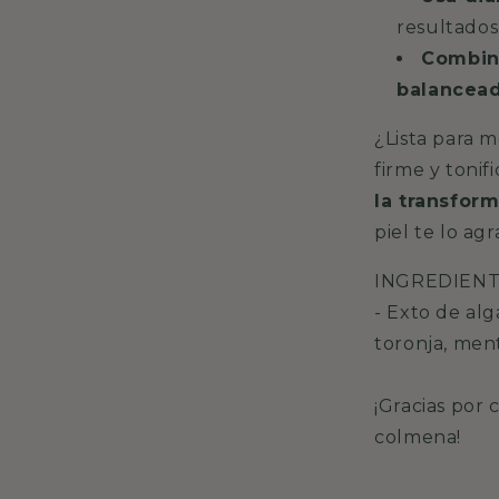
resultados
Combina
balancea
¿Lista para m
firme y tonif
la transfor
piel te lo ag
INGREDIENT
- Exto de alg
toronja, ment
¡
Gracias por 
colmena!