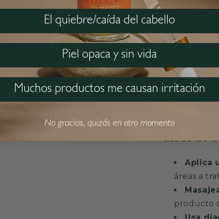
eucalipto 
El quiebre/caída del cabello
Tonific
Aroma r
Piel opaca y sin vida
toronja, m
Muchos productos me causan irritación
No gracias, quizás en otro momento
Modo de u
Aplica 
áreas a tra
Masajea
producto s
Usa di