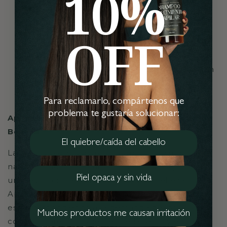
10%
cosmética.
OFF
Beneficios para la Piel y el Cabello:
Los
ingredientes naturales a menudo proporcionan
beneficios adicionales para la piel y el cabello,
como hidratación, nutrición y reparación.
Para reclamarlo, compártenos que
problema te gustaría solucionar:
Apigreen Y La Revolución en la Industria de la
Belleza
El quiebre/caída del cabello
La creación de nuestros productos cosméticos
naturales no es solo una tendencia pasajera, es
Piel opaca y sin vida
una revolución en la industria de la belleza. En
Apigreen adoptamos ingredientes naturales que
están respondiendo a la demanda de los
Muchos productos me causan irritación
consumidores conscientes de la salud y el medio