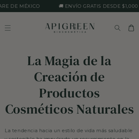
Ir
E DE MÉXICO
🚚 ENVÍO GRATIS DESDE $1,000
directamente
al contenido
Carrito
La Magia de la
Creación de
Productos
Cosméticos Naturales
La tendencia hacia un estilo de vida más saludable
y sostenible ha impulsado un resurgimiento en la