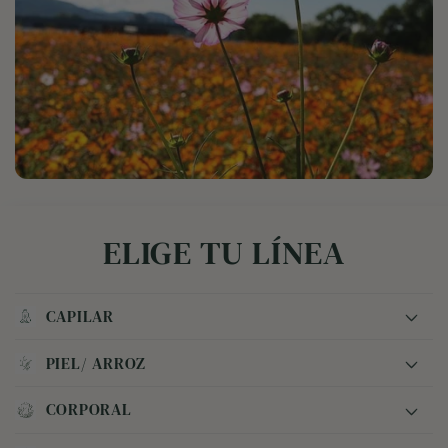
ELIGE TU LÍNEA
CAPILAR
PIEL/ ARROZ
Shampoo
Boost
CORPORAL
Jabón de arroz y miel en barra
Acondicionador
Exfoliante de arroz en tarro