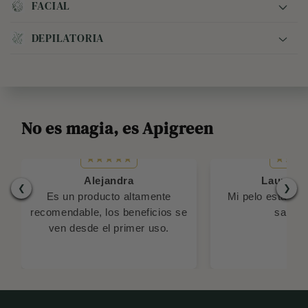
Keratina de miel
FACIAL
Crema de cacao y miel
Agua de arroz con colágeno en spray
Tónico
Desodorante en Gel
Serum de arroz
DEPILATORIA
Colágeno
Bálsamo labial
Exfoliante de café y naranja
Crema de noche con acido Kojico
Serum de puntas
Serum de vitamina C
Redu-gel
Cera española en tarro
Serum de pestañas
Serum de Niacinamida
Cera española en pastillas
Loción de rizos
Serum de Arroz
Talco
Crema de rizos
Jabón de arroz y miel en barra
No es magia, es Apigreen
Agua de rosas
Cepillo Luz infrarroja
Agua de arroz con colágeno
Leche de pepino
Crema de noche con ácido kojico
Gel post depilatorio
Alejandra
Laura Pa
Gel inhibidor
❮
❯
Es un producto altamente
Mi pelo está muy
recomendable, los beneficios se
saluda
ven desde el primer uso.